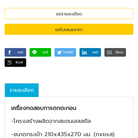
ขอรายละเอียด
ขอใบเสนอราคา
แชร์
แชร์
Tweet
แชร์
อีเมล
พิมพ์
รายละเอียด
เครื่องทดสอบการตกตะกอน
-โครงสร้างผลิตจากสแตนเลสสตีล
-ขนาดกระเป๋า 210x435x270 มม. (กxยxส)